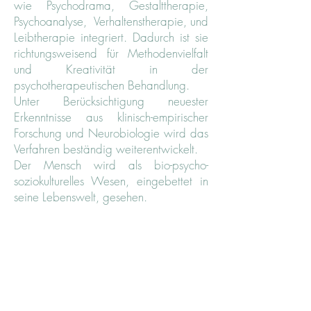
wie
Psychodrama
,
Gestalttherapie
,
Psychoanalyse
,
Verhaltenstherapie
, und
Leibtherapie integriert. Dadurch ist sie
richtungsweisend für Methodenvielfalt
und Kreativität in der
psychotherapeutischen Behandlung.
Unter Berücksichtigung neuester
Erkenntnisse aus klinisch-empirischer
Forschung und Neurobiologie wird das
Verfahren beständig weiterentwickelt.
Der Mensch wird als bio-psycho-
soziokulturelles Wesen, eingebettet in
seine Lebenswelt, gesehen.
In der psychotherapeutischen
Behandlung können neben dem
verbalen Austausch auch kreative
Medien, Techniken und Verfahren
eingesetzt werden. Diese sind immer
nur ein Angebot und niemals ein Muss.