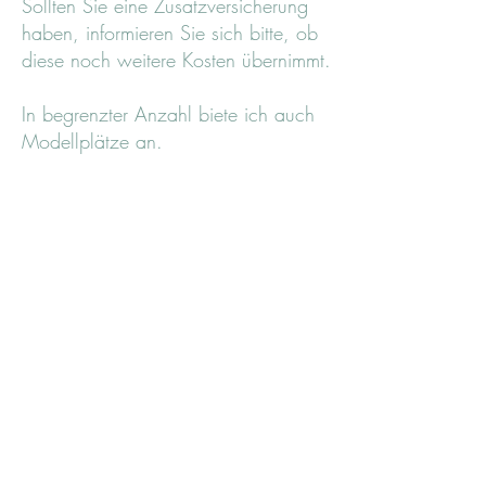
Sollten Sie eine Zusatzversicherung
haben, informieren Sie sich bitte, ob
diese noch
weitere Kosten übernimmt.
In begrenzter Anzahl biete ich auch
Modellplätze an.
Absageregelung
Wenn Sie einen Termin absagen
müssen, ist das bis 24 Stunden vorher
kostenfrei möglich. Bei kurzfristigeren
Absagen oder bei Nichterscheinen
wird der vereinbarte Tarif in Rechnung
gestellt.